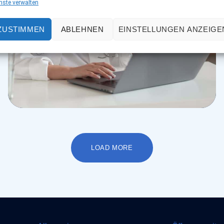
nste verwalten
ZUSTIMMEN
ABLEHNEN
EINSTELLUNGEN ANZEIGE
Osteopaths
Abdominal Aneurysm
LOAD MORE