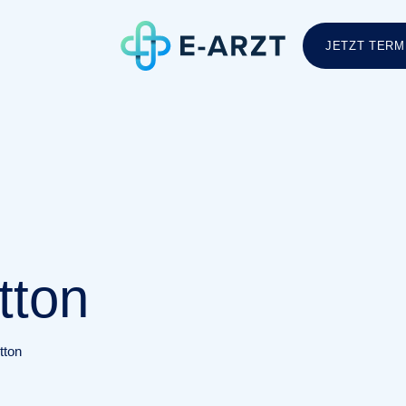
JETZT TERM
tton
tton