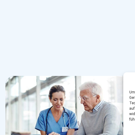
Um 
Ger
Tec
auf
wid
füh