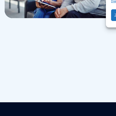
Die
Health
Neurosurgery Surgeon