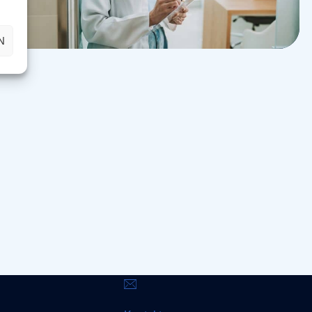
Pharmacy
Supraventricular
N